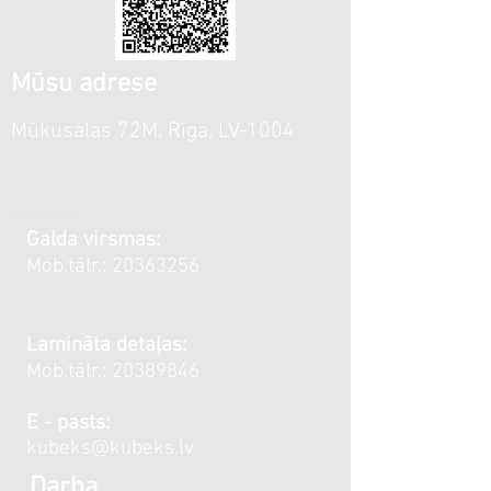
Mūsu adrese
Mūkusalas 72M, Rīga, LV-1004
Galda virsmas:
Mob.tālr.:
20363256
Lamināta detaļas:
Mob.tālr.:
20389846
E - pasts:
kubeks@kubeks.lv
Darba