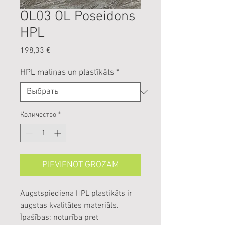
OL03 OL Poseidons
HPL
Цена
198,33 €
HPL maliņas un plastīkāts
*
Количество
*
PIEVIENOT GROZAM
Augstspiediena HPL plastikāts ir
augstas kvalitātes materiāls.
Īpašības: noturība pret