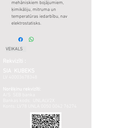
mehāniskiem bojājumiem,
ķimikāliju, mitruma un
temperatūras iedarbību, nav
elektrostatisks.
VEIKALS
Rekvizīti :
SIA KUBEKS
LV
40003678348
Norēķinu rekvizīti:
A/S SEB banka
Bankas kods: UNLALV2X
Konts: LV78 UNLA
0050 0042 76274