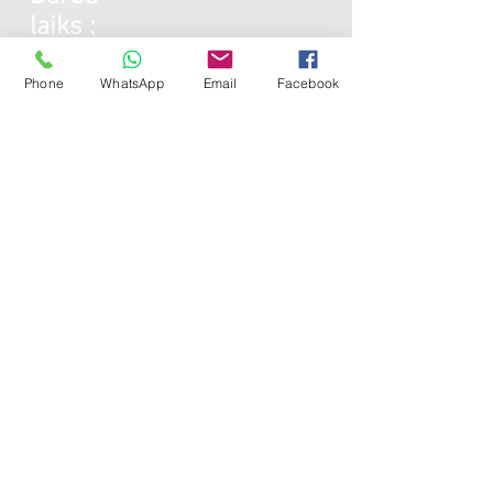
laiks :
Phone
WhatsApp
Email
Facebook
Galda virsmas:
Katru darba dienu:
8:00 -
17:00
Sestdienās - brīvdiena
Svētdienās - brīvdiena
Lamināta detaļas:
Katru darba dienu:
8:00 -
17:00
Sestdienās - brīvdiena
Svētdienās - brīvdiena
Noderīgi: