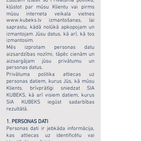
Lūdzam izlasīt šo Privātuma politiku,
kļūstot par mūsu Klientu vai pirms
mūsu interneta veikala vietnes
www.kubeks.lv
izmantošanas, lai
saprastu, kādā nolūkā apkopojam un
izmantojam Jūsu datus, kā arī, kā tos
izmantosim.
Mēs izprotam personas datu
aizsardzības nozīmi, tāpēc cienām un
aizsargājam jūsu privātumu un
personas datus.
Privātuma politika attiecas uz
personas datiem, kurus Jūs, kā mūsu
Klients, brīvprātīgi sniedzat SIA
KUBEKS, kā arī visiem datiem, kurus
SIA KUBEKS iegūst sadarbības
rezultātā.
1. PERSONAS DATI
Personas dati ir jebkāda informācija,
kas attiecas uz identificētu vai