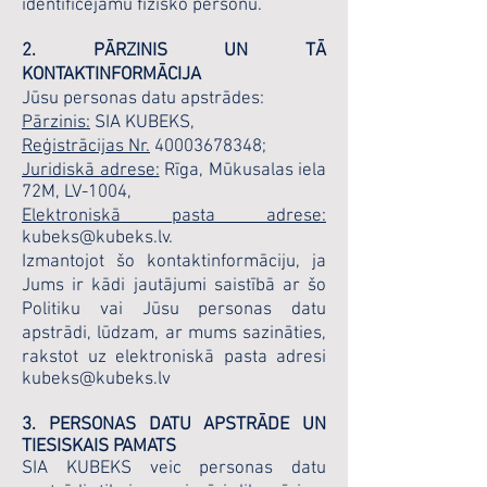
identificējamu fizisko personu.
2. PĀRZINIS UN TĀ
KONTAKTINFORMĀCIJA
Jūsu personas datu apstrādes:
Pārzinis:
SIA KUBEKS,
Reģistrācijas Nr.
40003678348
;
Juridiskā adrese:
Rīga, Mūkusalas iela
72M, LV-1004,
Elektroniskā pasta adrese:
kubeks@kubeks.lv
.
Izmantojot šo kontaktinformāciju, ja
Jums ir kādi jautājumi saistībā ar šo
Politiku vai Jūsu personas datu
apstrādi, lūdzam, ar mums sazināties,
rakstot uz elektroniskā pasta adresi
kubeks@kubeks.lv
3. PERSONAS DATU APSTRĀDE UN
TIESISKAIS PAMATS
SIA KUBEKS veic personas datu