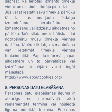
saprast, kā lietotāji izmanto tīmekļa
vietni, un uzlabot lietotāju pieredzi.
Jūs varat iestatīt savu tīmekļa pārlūku
tā, lai tas neatļautu sīkdatņu
izmantošanu, ierobežotu to
izmantošanu vai izdzēstu sīkdatnes no
pārlūka. Taču sīkdatnes ir būtiskas, lai
nodrošinātu mūsu tīmekļa vietnes
darbību, tāpēc sīkdatņu izmantošana
var ietekmēt tīmekļa vietnes
funkcionalitāti. Papildu informāciju par
sīkdatnēm un to pārvaldības vai
izdzēšanas iespējām varat iegūt
mājaslapā
https://www.aboutcookies.org/ .
8. PERSONAS DATU GLABĀŠANA
Personas datu glabāšanas ilgums ir
atkarīgs no normatīvajā aktā
reglamentētā termiņa vai noslēgtā
līguma noteiktā termiņa. Personas