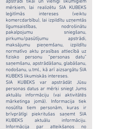
apstrādi tikai un vienīgi likumīgiem
mērķiem, lai realizētu SIA KUBEKS
leģitīmās intereses (veiktu
komercdarbību), lai izpildītu uzņemtās
līgumsaistības, nodrošinātu
pakalpojumu sniegšanu,
pirkumu/pasūtījumu apstrādi,
maksājumu pieņemšanu, izpildītu
normatīvo aktu prasības attiecībā uz
fizisko personu “personas datu”
saņemšanu, apstrādāšanu, glabāšanu,
nodošanu, u.tml., kā arī aizsargātu SIA
KUBEKS likumiskās intereses.
SIA KUBEKS var apstrādāt Jūsu
personas datus ar mērķi sniegt Jums
aktuālu informāciju (vai aktivitātēs
mārketinga jomā). Informacija tiek
nosūtīta tiem personām, kuras ir
brīvprātīgi piekritušas saņemt SIA
KUBEKS aktuālu informāciju.
Informācija par atteikšanos no