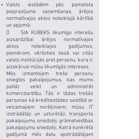
Valsts iestādēm pēc pamatota
pieprasījuma saņemšanas, ārējos
normatīvajos aktos noteiktajā kārtībā
un apjomā;
 SIA KUBEKS likumīgo interešu
aizsardzībai ārējos normatīvajos
aktos noteiktajos gadījumos,
piemēram, vēršoties tiesā vai citās
valsts institūcijās pret personu, kura ir
aizskārusi mūsu likumīgās intereses.
Mēs izmantojam trešo personu
sniegtos pakalpojumus, kas mums
palīdz veikt un administrēt
komercdarbību. Tās ir tādas trešās
personas kā kredītiestādes saistībā ar
veicamajiem norēķiniem; mūsu IT
izstrādātāji un uzturētāji; transporta
pakalpojumu sniedzēji, grāmatvedības
pakalpojumu sniedzēji. Katrā konkrētā
gadījumā mēs datu apstrādātājam