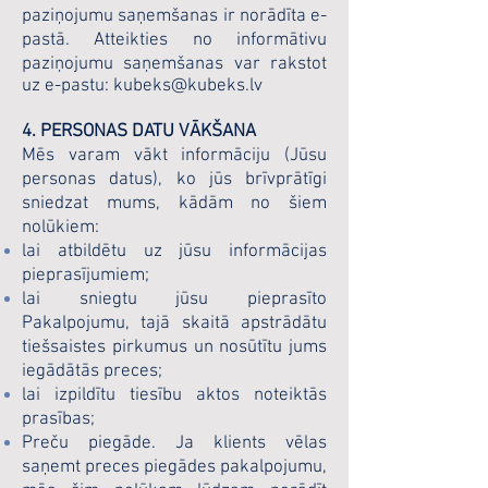
paziņojumu saņemšanas ir norādīta e-
pastā. Atteikties no informātivu
paziņojumu saņemšanas var rakstot
uz e-pastu: kubeks@kubeks.lv
4. PERSONAS DATU VĀKŠANA
Mēs varam vākt informāciju (Jūsu
personas datus), ko jūs brīvprātīgi
sniedzat mums, kādām no šiem
nolūkiem:
lai atbildētu uz jūsu informācijas
pieprasījumiem;
lai sniegtu jūsu pieprasīto
Pakalpojumu, tajā skaitā apstrādātu
tiešsaistes pirkumus un nosūtītu jums
iegādātās preces;
lai izpildītu tiesību aktos noteiktās
prasības;
Preču piegāde. Ja klients vēlas
saņemt preces piegādes pakalpojumu,