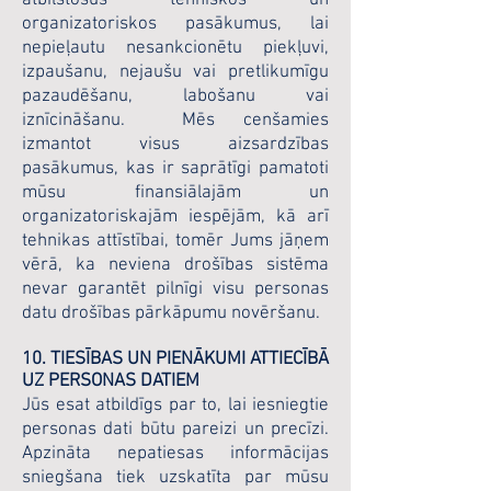
atbilstošus tehniskos un
organizatoriskos pasākumus, lai
nepieļautu nesankcionētu piekļuvi,
izpaušanu, nejaušu vai pretlikumīgu
pazaudēšanu, labošanu vai
iznīcināšanu. Mēs cenšamies
izmantot visus aizsardzības
pasākumus, kas ir saprātīgi pamatoti
mūsu finansiālajām un
organizatoriskajām iespējām, kā arī
tehnikas attīstībai, tomēr Jums jāņem
vērā, ka neviena drošības sistēma
nevar garantēt pilnīgi visu personas
datu drošības pārkāpumu novēršanu.
10. TIESĪBAS UN PIENĀKUMI ATTIECĪBĀ
UZ PERSONAS DATIEM
Jūs esat atbildīgs par to, lai iesniegtie
personas dati būtu pareizi un precīzi.
Apzināta nepatiesas informācijas
sniegšana tiek uzskatīta par mūsu