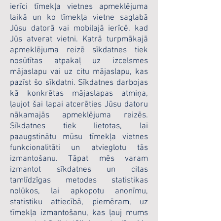
ierīci tīmekļa vietnes apmeklējuma
laikā un ko tīmekļa vietne saglabā
Jūsu datorā vai mobilajā ierīcē, kad
Jūs atverat vietni. Katrā turpmākajā
apmeklējuma reizē sīkdatnes tiek
nosūtītas atpakaļ uz izcelsmes
mājaslapu vai uz citu mājaslapu, kas
pazīst šo sīkdatni. Sīkdatnes darbojas
kā konkrētas mājaslapas atmiņa,
ļaujot šai lapai atcerēties Jūsu datoru
nākamajās apmeklējuma reizēs.
Sīkdatnes tiek lietotas, lai
paaugstinātu mūsu tīmekļa vietnes
funkcionalitāti un atvieglotu tās
izmantošanu. Tāpat mēs varam
izmantot sīkdatnes un citas
tamlīdzīgas metodes statistikas
nolūkos, lai apkopotu anonīmu,
statistiku attiecībā, piemēram, uz
tīmekļa izmantošanu, kas ļauj mums