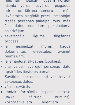
mēs šim nolūkam lūdzam norādīt
klienta vārdu, uzvārdu, piegādes
adresi un tālruņa numuru. Ja mēs
izvēlamies piegādāt preci, izmantojot
trešās personas pakalpojumus, mēs
šos datus nododam pakalpojuma
sniedzējam.
savstarpēja līguma slēgšanas
procesā;
ja iesniedzat mums kādus
dokumentus, e-vēstules, zvaniet
mums u.tml.;
ja izmantojat sīkdatnes (cookies);
citā veidā, ievērojot personas datu
apstrādes tiesiskos pamatus.
Savāktie personas dati var ietvert
sekojošus datus:
vārds, uzvārds;
kontaktinformācija (e-pasta adrese
un/vai tālruņa numurs),
korporatīvajiem klientiem –