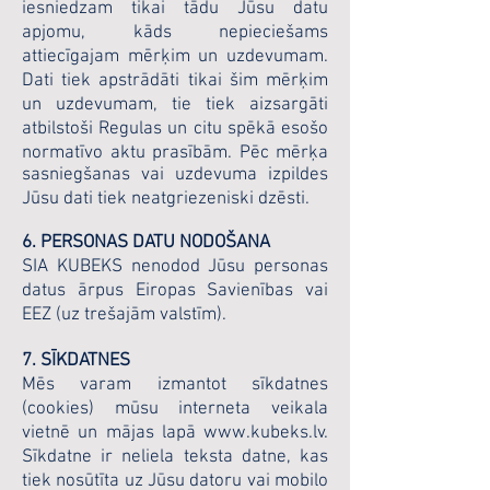
iesniedzam tikai tādu Jūsu datu
apjomu, kāds nepieciešams
attiecīgajam mērķim un uzdevumam.
Dati tiek apstrādāti tikai šim mērķim
un uzdevumam, tie tiek aizsargāti
atbilstoši Regulas un citu spēkā esošo
normatīvo aktu prasībām. Pēc mērķa
sasniegšanas vai uzdevuma izpildes
Jūsu dati tiek neatgriezeniski dzēsti.
6. PERSONAS DATU NODOŠANA
SIA KUBEKS nenodod Jūsu personas
datus ārpus Eiropas Savienības vai
EEZ (uz trešajām valstīm).
7. SĪKDATNES
Mēs varam izmantot sīkdatnes
(cookies) mūsu interneta veikala
vietnē un mājas lapā www.kubeks.lv.
Sīkdatne ir neliela teksta datne, kas
tiek nosūtīta uz Jūsu datoru vai mobilo