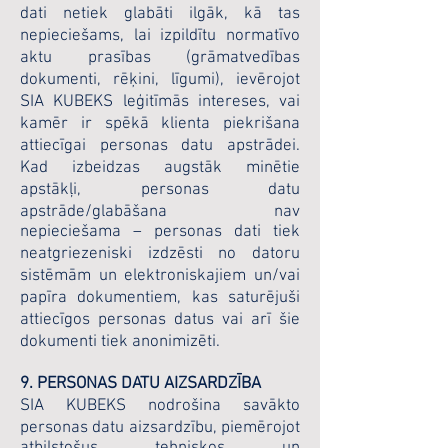
dati netiek glabāti ilgāk, kā tas
nepieciešams, lai izpildītu normatīvo
aktu prasības (grāmatvedības
dokumenti, rēķini, līgumi), ievērojot
SIA KUBEKS leģitīmās intereses, vai
kamēr ir spēkā klienta piekrišana
attiecīgai personas datu apstrādei.
Kad izbeidzas augstāk minētie
apstākļi, personas datu
apstrāde/glabāšana nav
nepieciešama – personas dati tiek
neatgriezeniski izdzēsti no datoru
sistēmām un elektroniskajiem un/vai
papīra dokumentiem, kas saturējuši
attiecīgos personas datus vai arī šie
dokumenti tiek anonimizēti.
9. PERSONAS DATU AIZSARDZĪBA
SIA KUBEKS nodrošina savākto
personas datu aizsardzību, piemērojot