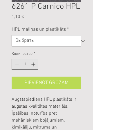
6261 P Carnico HPL
Цена
1,10 €
HPL maliņas un plastīkāts
*
Количество
*
PIEVIENOT GROZAM
Augstspiediena HPL plastikāts ir
augstas kvalitātes materiāls.
Īpašības: noturība pret
mehāniskiem bojājumiem,
ķimikāliju, mitruma un