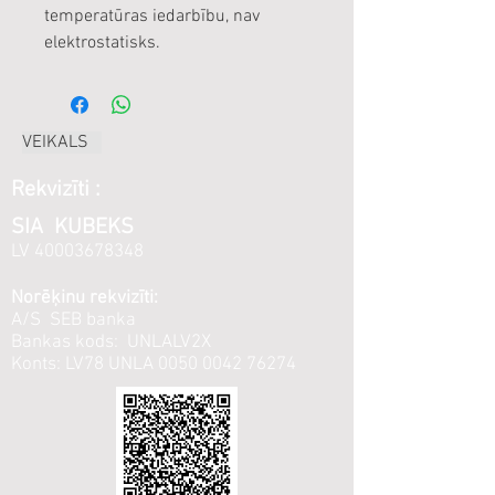
temperatūras iedarbību, nav
elektrostatisks.
VEIKALS
Rekvizīti :
SIA KUBEKS
LV
40003678348
Norēķinu rekvizīti:
A/S SEB banka
Bankas kods: UNLALV2X
Konts: LV78 UNLA
0050 0042 76274