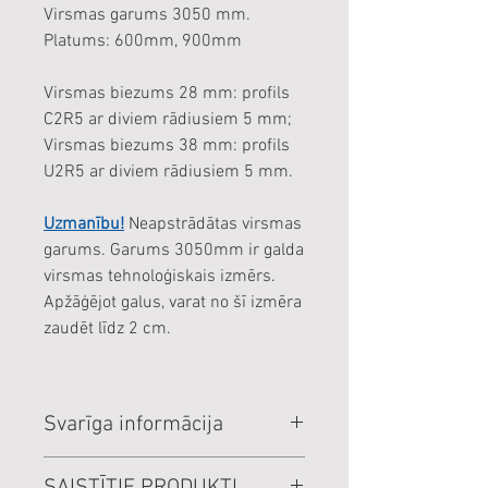
Virsmas garums 3050 mm.
Platums: 600mm, 900mm
Virsmas biezums 28 mm: profils
C2R5 ar diviem rādiusiem 5 mm;
Virsmas biezums 38 mm: profils
U2R5 ar diviem rādiusiem 5 mm.
Uzmanību!
Neapstrādātas virsmas
garums. Garums 3050mm ir galda
virsmas tehnoloģiskais izmērs.
Apžāģējot galus, varat no šī izmēra
zaudēt līdz 2 cm.
Svarīga informācija
Cenas norādītas par veselu