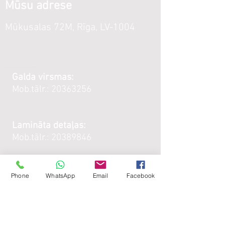
Mūsu adrese
Mūkusalas 72M, Rīga, LV-1004
Galda virsmas:
Mob.tālr.:
20363256
Lamināta detaļas:
Mob.tālr.:
20389846
E - pasts:
kubeks@kubeks.lv
Phone
WhatsApp
Email
Facebook
Darba
laiks :