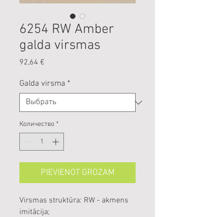
6254 RW Amber
galda virsmas
Цена
92,64 €
Galda virsma
*
Количество
*
PIEVIENOT GROZAM
Virsmas struktūra: RW - akmens
imitācija;