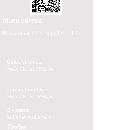
Mūsu adrese
Mūkusalas 72M, Rīga, LV-1004
Galda virsmas:
Mob.tālr.:
20363256
Lamināta detaļas:
Mob.tālr.:
20389846
E - pasts:
kubeks@kubeks.lv
Darba