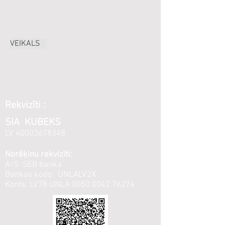
VEIKALS
Rekvizīti :
SIA KUBEKS
LV
40003678348
Norēķinu rekvizīti:
A/S SEB banka
Bankas kods: UNLALV2X
Konts: LV78 UNLA
0050 0042 76274