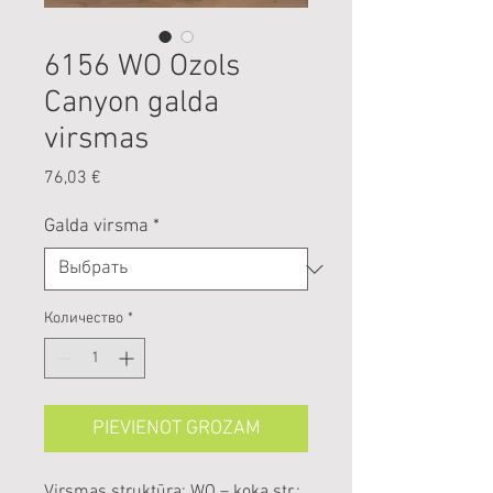
6156 WO Ozols
Canyon galda
virsmas
Цена
76,03 €
Galda virsma
*
Количество
*
PIEVIENOT GROZAM
Virsmas struktūra: WO – koka str.;