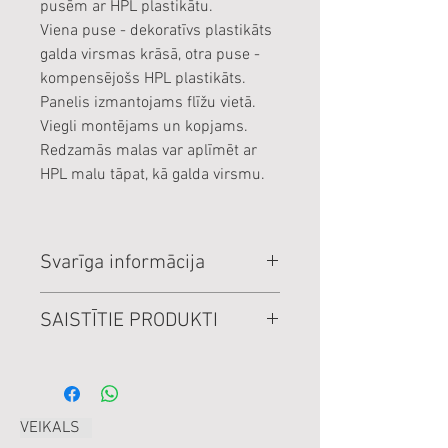
pusēm ar HPL plastikātu.
Viena puse - dekoratīvs plastikāts
galda virsmas krāsā, otra puse -
kompensējošs HPL plastikāts.
Panelis izmantojams flīžu vietā.
Viegli montējams un kopjams.
Redzamās malas var aplīmēt ar
HPL malu tāpat, kā galda virsmu.
Svarīga informācija
Cenas norādītas par veselu
SAISTĪTIE PRODUKTI
loksni.
Cenas norādītas EUR, ar PVN
nosaukums
izmērs / mērv.
cena
EUR
/
VEIKALS