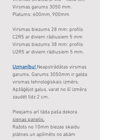
Virsmas garums 3050 mm.
Platums: 600mm, 900mm
Virsmas biezums 28 mm: profils
C2R5 ar diviem rādiusiem 5 mm
Virsmas biezums 38 mm: profils
U2R5 ar diviem rādiusiem 5 mm.
Uzmanību!
Neapstrādātas virsmas
garums. Garums 3050mm ir galda
virsmas tehnoloģiskais izmērs.
Apžāģējot galus, varat no šī izmēra
zaudēt līdz 2 cm.
Pieejams arī tāda paša dekora
sienas panelis.
Ražots no 10mm biezas skaidu
plātnes un aplīmēts no abām