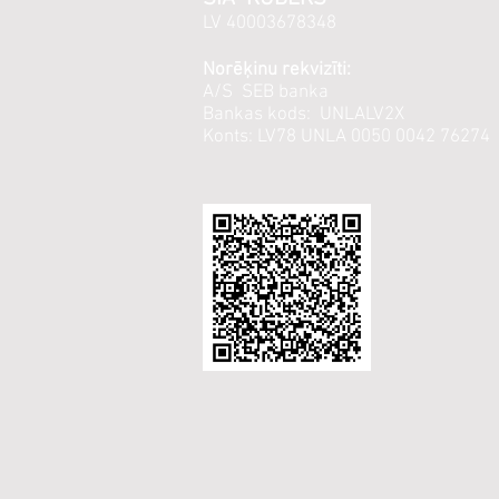
LV 40003678348
Norēķinu rekvizīti:
A/S SEB banka
Bankas kods: UNLALV2X
Konts: LV78 UNLA 0050 0042 76274