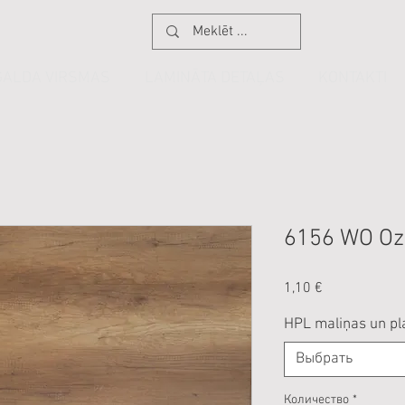
GALDA VIRSMAS
LAMINĀTA DETAĻAS
KONTAKTI
6156 WO Oz
Цена
1,10 €
HPL maliņas un pl
Выбрать
Количество
*