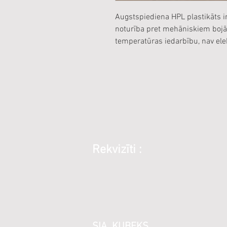
Augstspiediena HPL plastikāts ir
noturība pret mehāniskiem bojā
temperatūras iedarbību, nav ele
Rekvizīti :
SIA KUBEKS