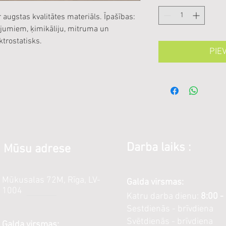
 augstas kvalitātes materiāls. Īpašības:
jumiem, ķimikāliju, mitruma un
ktrostatisks.
PIE
Darba laiks :
Mūsu adrese
Mūkusalas 72M, Rīga, LV-
Galda virsmas:
1004
Katru darba dienu:
8:00 -
Sestdienās - brīvdiena
Svētdienās - brīvdiena
Galda virsmas: