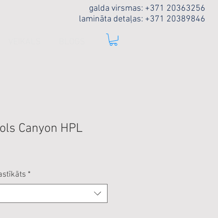
galda virsmas: +371 20363256
lamināta detaļas: +371 20389846
VEIKALS
BLOGS
ols Canyon HPL
astīkāts
*