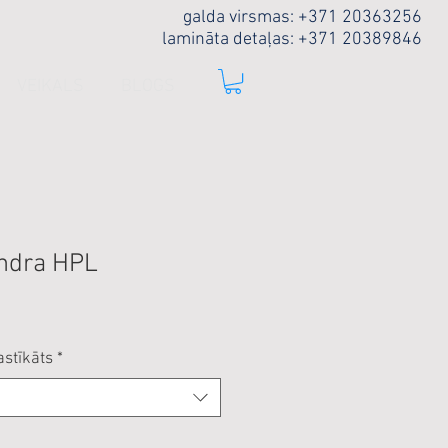
galda virsmas: +371 20363256
lamināta detaļas: +371 20389846
VEIKALS
BLOGS
ndra HPL
astīkāts
*