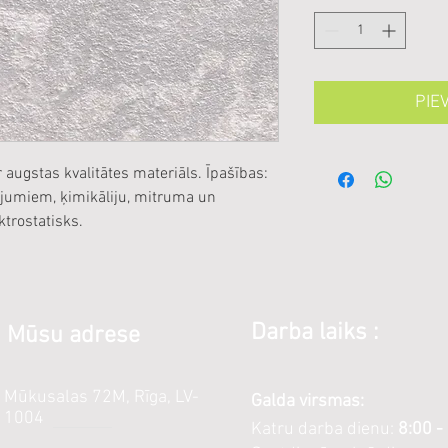
PIE
 augstas kvalitātes materiāls. Īpašības:
jumiem, ķimikāliju, mitruma un
ktrostatisks.
Darba laiks :
Mūsu adrese
Mūkusalas 72M, Rīga, LV-
Galda virsmas:
1004
Katru darba dienu:
8:00 -