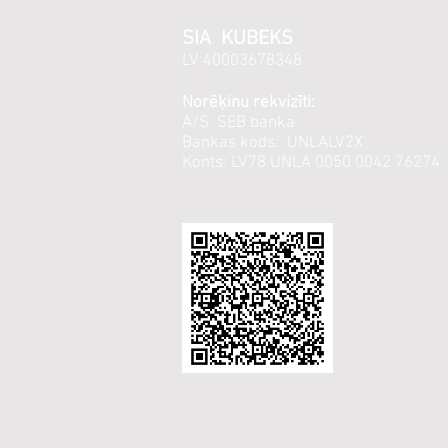
SIA KUBEKS
LV 40003678348
Norēķinu rekvizīti:
A/S SEB banka
Bankas kods: UNLALV2X
Konts: LV78 UNLA 0050 0042 76274