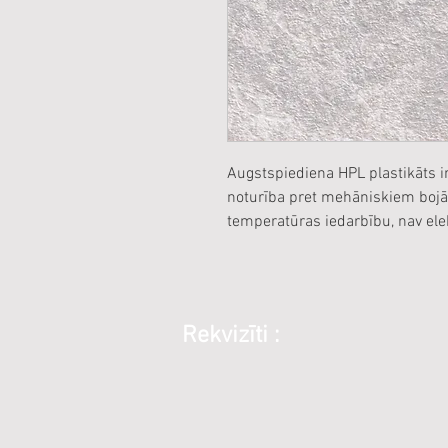
Augstspiediena HPL plastikāts ir
noturība pret mehāniskiem bojā
temperatūras iedarbību, nav ele
Rekvizīti :