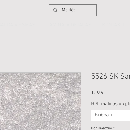
GALDA VIRSMAS
LAMINĀTA DETAĻAS
KONTAKTI
5526 SK Sa
Цена
1,10 €
HPL maliņas un pl
Выбрать
Количество
*