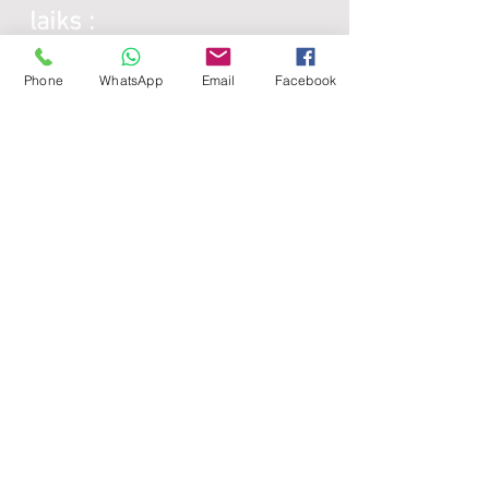
laiks :
Phone
WhatsApp
Email
Facebook
Galda virsmas:
Katru darba dienu:
8:00 -
17:00
Sestdienās - brīvdiena
Svētdienās - brīvdiena
Lamināta detaļas:
Katru darba dienu:
8:00 -
17:00
Sestdienās - brīvdiena
Svētdienās - brīvdiena
Noderīgi: