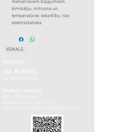
mehāniskiem bojājumiem,
ķimikāliju, mitruma un
temperatūras iedarbību, nav
elektrostatisks.
VEIKALS
Rekvizīti :
SIA KUBEKS
LV
40003678348
Norēķinu rekvizīti:
A/S SEB banka
Bankas kods: UNLALV2X
Konts: LV78 UNLA
0050 0042 76274