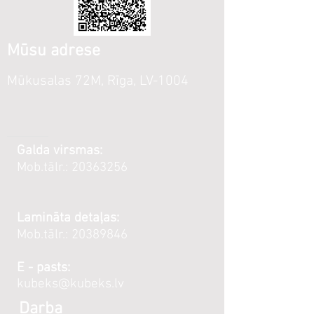
Mūsu adrese
Mūkusalas 72M, Rīga, LV-1004
Galda virsmas:
Mob.tālr.:
20363256
Lamināta detaļas:
Mob.tālr.:
20389846
E - pasts:
kubeks@kubeks.lv
Darba