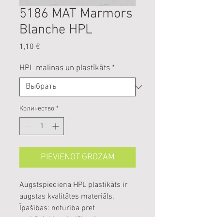
5186 MAT Marmors
Blanche HPL
Цена
1,10 €
HPL maliņas un plastīkāts
*
Количество
*
PIEVIENOT GROZAM
Augstspiediena HPL plastikāts ir
augstas kvalitātes materiāls.
Īpašības: noturība pret