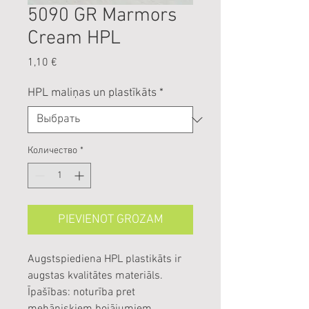
5090 GR Marmors
Cream HPL
Цена
1,10 €
HPL maliņas un plastīkāts
*
Количество
*
PIEVIENOT GROZAM
Augstspiediena HPL plastikāts ir
augstas kvalitātes materiāls.
Īpašības: noturība pret