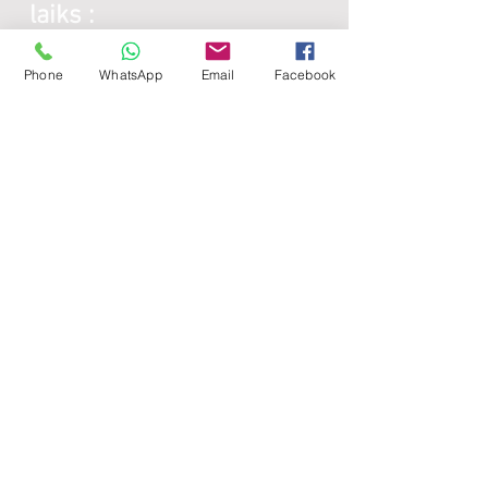
laiks :
Phone
WhatsApp
Email
Facebook
Galda virsmas:
Katru darba dienu:
8:00 -
17:00
Sestdienās - brīvdiena
Svētdienās - brīvdiena
Lamināta detaļas:
Katru darba dienu:
8:00 -
17:00
Sestdienās - brīvdiena
Svētdienās - brīvdiena
Noderīgi: