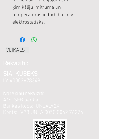
mehāniskiem bojājumiem,
ķimikāliju, mitruma un
temperatūras iedarbību, nav
elektrostatisks.
VEIKALS
Rekvizīti :
SIA KUBEKS
LV
40003678348
Norēķinu rekvizīti:
A/S SEB banka
Bankas kods: UNLALV2X
Konts: LV78 UNLA
0050 0042 76274