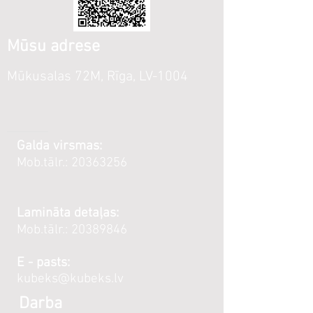
Mūsu adrese
Mūkusalas 72M, Rīga, LV-1004
Galda virsmas:
Mob.tālr.:
20363256
Lamināta detaļas:
Mob.tālr.:
20389846
E - pasts:
kubeks@kubeks.lv
Darba