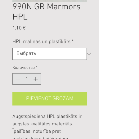
990N GR Marmors
HPL
Цена
1,10 €
HPL maliņas un plastīkāts
*
Количество
*
PIEVIENOT GROZAM
Augstspiediena HPL plastikāts ir
augstas kvalitātes materiāls.
Īpašības: noturība pret