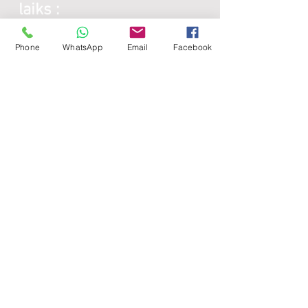
laiks :
Phone
WhatsApp
Email
Facebook
Galda virsmas:
Katru darba dienu:
8:00 -
17:00
Sestdienās - brīvdiena
Svētdienās - brīvdiena
Lamināta detaļas:
Katru darba dienu:
8:00 -
17:00
Sestdienās - brīvdiena
Svētdienās - brīvdiena
Noderīgi: