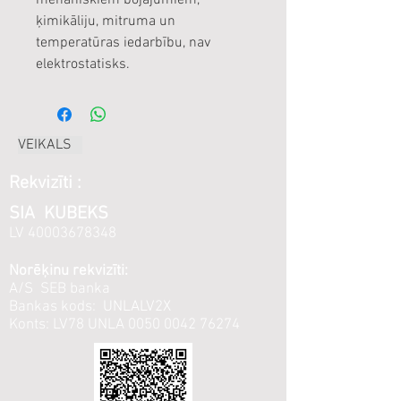
mehāniskiem bojājumiem,
ķimikāliju, mitruma un
temperatūras iedarbību, nav
elektrostatisks.
VEIKALS
Rekvizīti :
SIA KUBEKS
LV
40003678348
Norēķinu rekvizīti:
A/S SEB banka
Bankas kods: UNLALV2X
Konts: LV78 UNLA
0050 0042 76274