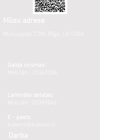
Mūsu adrese
Mūkusalas 72M, Rīga, LV-1004
Galda virsmas:
Mob.tālr.:
20363256
Lamināta detaļas:
Mob.tālr.:
20389846
E - pasts:
kubeks@kubeks.lv
Darba