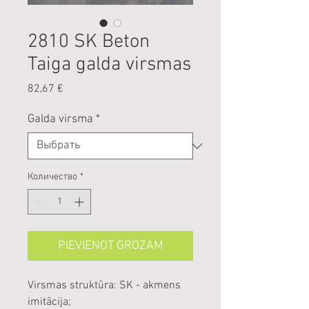
2810 SK Beton
Taiga galda virsmas
Цена
82,67 €
Galda virsma
*
Количество
*
PIEVIENOT GROZAM
Virsmas struktūra: SK - akmens
imitācija;