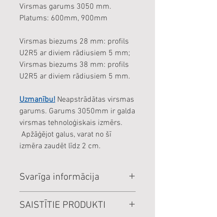
Virsmas garums 3050 mm.
Platums: 600mm, 900mm
Virsmas biezums 28 mm: profils
U2R5 ar diviem rādiusiem 5 mm;
Virsmas biezums 38 mm: profils
U2R5 ar diviem rādiusiem 5 mm.
Uzmanību!
Neapstrādātas virsmas
garums. Garums 3050mm ir galda
virsmas tehnoloģiskais izmērs.
Apžāģējot galus, varat no šī
izmēra zaudēt līdz 2 cm.
Svarīga informācija
Cenas norādītas par veselu
SAISTĪTIE PRODUKTI
loksni.