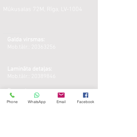
Mūkusalas 72M, Rīga, LV-1004
Galda virsmas:
Mob.tālr.:
20363256
Lamināta detaļas:
Mob.tālr.:
20389846
E - pasts:
kubeks@kubeks.lv
Phone
WhatsApp
Email
Facebook
Darba
laiks :