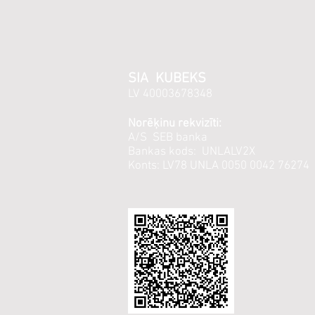
SIA KUBEKS
LV 40003678348
Norēķinu rekvizīti:
A/S SEB banka
Bankas kods: UNLALV2X
Konts: LV78 UNLA 0050 0042 76274