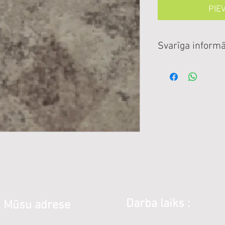
PIE
Svarīga informā
Cenas norādītas E
ABS apdares lentes
soli 1m
Darba laiks :
Mūsu adrese