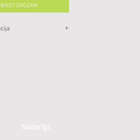
VIENOT GROZAM
cija
UR, ar PVN
 ir iespējams iegādāties ar
Noderīgi: