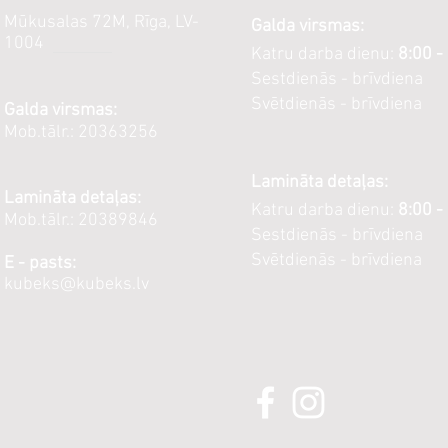
Mūkusalas 72M, Rīga, LV-
Galda virsmas:
1004
Katru darba dienu:
8:00 -
Sestdienās - brīvdiena
Svētdienās - brīvdiena
Galda virsmas:
Mob.tālr.: 20363256
Lamināta detaļas:
Lamināta detaļas:
Katru darba dienu:
8:00 -
Mob.tālr.: 20389846
Sestdienās - brīvdiena
Svētdienās - brīvdiena
E - pasts:
kubeks@kubeks.lv