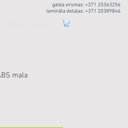
galda virsmas: +371 20363256
lamināta detaļas: +371 20389846
VEIKALS
BLOGS
ABS mala