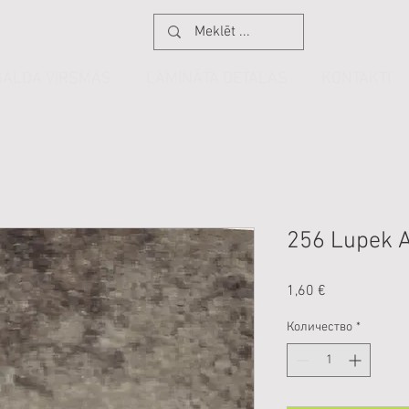
GALDA VIRSMAS
LAMINĀTA DETAĻAS
KONTAKTI
256 Lupek 
Цена
1,60 €
Количество
*