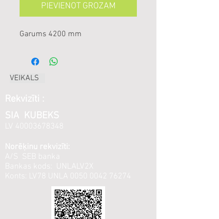
PIEVIENOT GROZAM
Garums 4200 mm
VEIKALS
Rekvizīti :
SIA KUBEKS
LV
40003678348
Norēķinu rekvizīti:
A/S SEB banka
Bankas kods: UNLALV2X
Konts: LV78 UNLA
0050 0042 76274