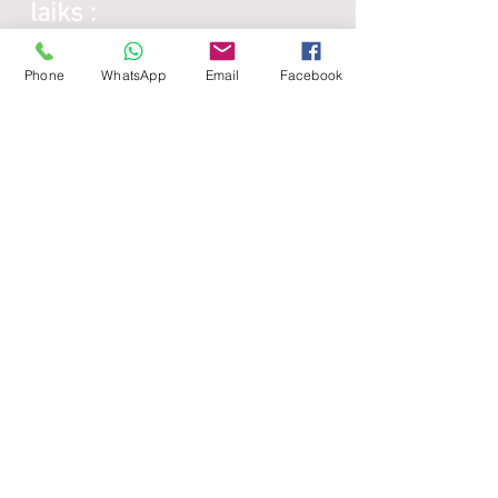
laiks :
Phone
WhatsApp
Email
Facebook
Galda virsmas:
Katru darba dienu:
8:00 -
17:00
Sestdienās - brīvdiena
Svētdienās - brīvdiena
Lamināta detaļas:
Katru darba dienu:
8:00 -
17:00
Sestdienās - brīvdiena
Svētdienās - brīvdiena
Noderīgi: