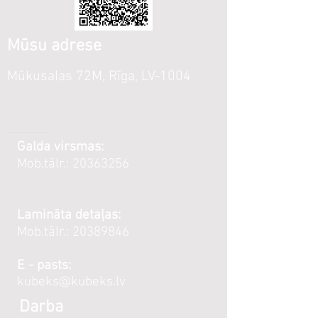
Mūsu adrese
Mūkusalas 72M, Rīga, LV-1004
Galda virsmas:
Mob.tālr.:
20363256
Lamināta detaļas:
Mob.tālr.:
20389846
E - pasts:
kubeks@kubeks.lv
Darba