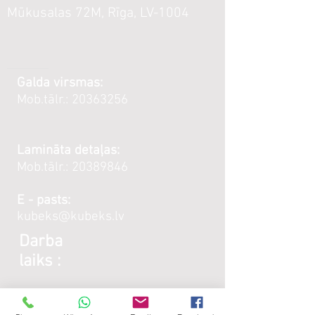
Mūkusalas 72M, Rīga, LV-1004
Galda virsmas:
Mob.tālr.:
20363256
Lamināta detaļas:
Mob.tālr.:
20389846
E - pasts:
kubeks@kubeks.lv
Darba
laiks :
Galda virsmas: