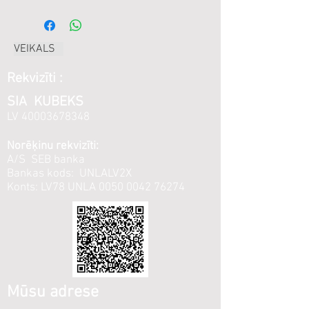
VEIKALS
Rekvizīti :
SIA KUBEKS
LV
40003678348
Norēķinu rekvizīti:
A/S SEB banka
Bankas kods: UNLALV2X
Konts: LV78 UNLA
0050 0042 76274
Mūsu adrese