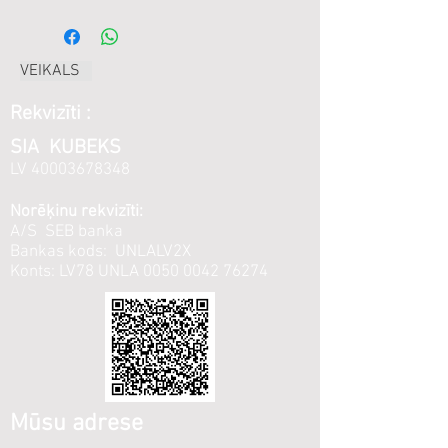
VEIKALS
Rekvizīti :
SIA KUBEKS
LV
40003678348
Norēķinu rekvizīti:
A/S SEB banka
Bankas kods: UNLALV2X
Konts: LV78 UNLA
0050 0042 76274
Mūsu adrese