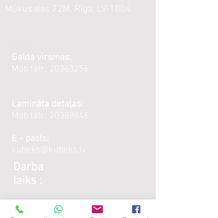
Mūkusalas 72M, Rīga, LV-1004
Galda virsmas:
Mob.tālr.:
20363256
Lamināta detaļas:
Mob.tālr.:
20389846
E - pasts:
kubeks@kubeks.lv
Darba
laiks :
Galda virsmas: