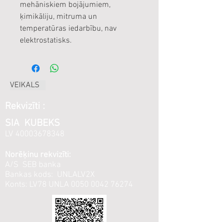
mehāniskiem bojājumiem,
ķimikāliju, mitruma un
temperatūras iedarbību, nav
elektrostatisks.
VEIKALS
Rekvizīti :
SIA KUBEKS
LV
40003678348
Norēķinu rekvizīti:
A/S SEB banka
Bankas kods: UNLALV2X
Konts: LV78 UNLA
0050 0042 76274