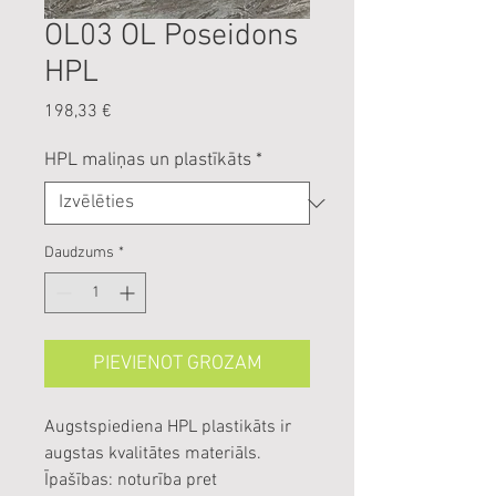
OL03 OL Poseidons
HPL
Cena
198,33 €
HPL maliņas un plastīkāts
*
Daudzums
*
PIEVIENOT GROZAM
Augstspiediena HPL plastikāts ir
augstas kvalitātes materiāls.
Īpašības: noturība pret