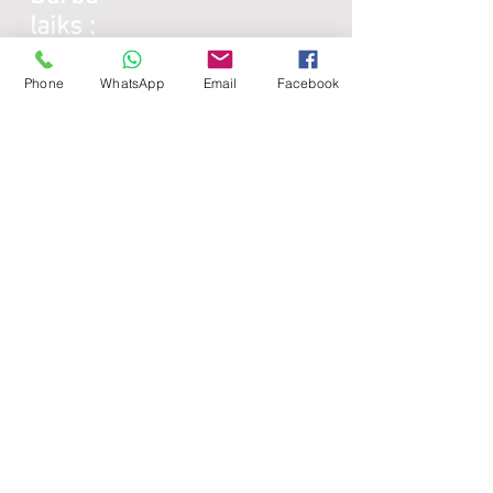
laiks :
Phone
WhatsApp
Email
Facebook
Galda virsmas:
Katru darba dienu:
8:00 -
17:00
Sestdienās - brīvdiena
Svētdienās - brīvdiena
Lamināta detaļas:
Katru darba dienu:
8:00 -
17:00
Sestdienās - brīvdiena
Svētdienās - brīvdiena
Noderīgi: