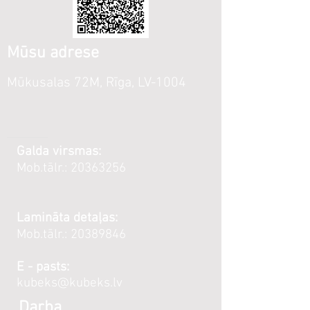
Mūsu adrese
Mūkusalas 72M, Rīga, LV-1004
Galda virsmas:
Mob.tālr.:
20363256
Lamināta detaļas:
Mob.tālr.:
20389846
E - pasts:
kubeks@kubeks.lv
Darba