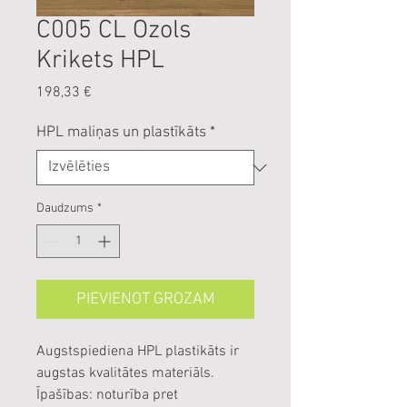
C005 CL Ozols
Krikets HPL
Cena
198,33 €
HPL maliņas un plastīkāts
*
Daudzums
*
PIEVIENOT GROZAM
Augstspiediena HPL plastikāts ir
augstas kvalitātes materiāls.
Īpašības: noturība pret