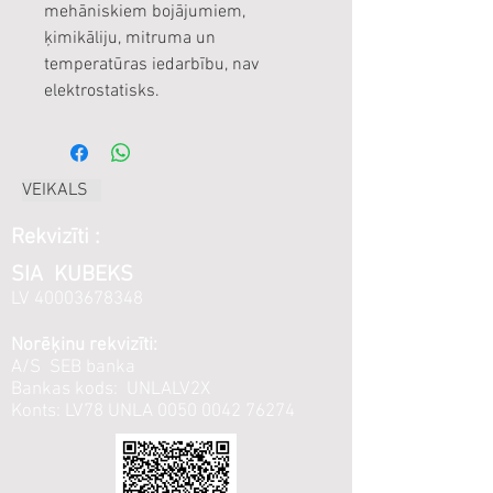
mehāniskiem bojājumiem,
ķimikāliju, mitruma un
temperatūras iedarbību, nav
elektrostatisks.
VEIKALS
Rekvizīti :
SIA KUBEKS
LV
40003678348
Norēķinu rekvizīti:
A/S SEB banka
Bankas kods: UNLALV2X
Konts: LV78 UNLA
0050 0042 76274