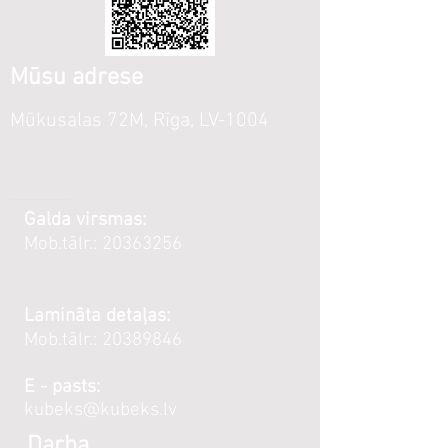
Mūsu adrese
Mūkusalas 72M, Rīga, LV-1004
Galda virsmas:
Mob.tālr.:
20363256
Lamināta detaļas:
Mob.tālr.:
20389846
E - pasts:
kubeks@kubeks.lv
Darba