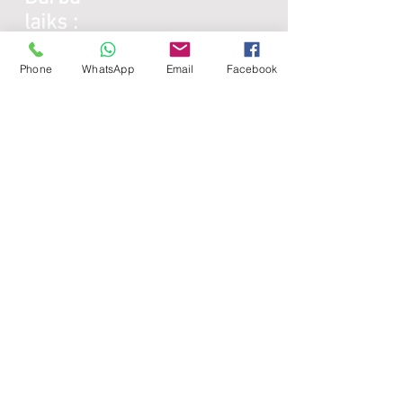
laiks :
Phone
WhatsApp
Email
Facebook
Galda virsmas:
Katru darba dienu:
8:00 -
17:00
Sestdienās - brīvdiena
Svētdienās - brīvdiena
Lamināta detaļas:
Katru darba dienu:
8:00 -
17:00
Sestdienās - brīvdiena
Svētdienās - brīvdiena
Noderīgi: