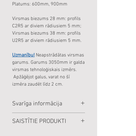
Platums: 600mm, 900mm
Virsmas biezums 28 mm: profils
C2R5 ar diviem rādiusiem 5 mm;
Virsmas biezums 38 mm: profils
U2R5 ar diviem rādiusiem 5 mm.
Uzmanību!
Neapstrādātas virsmas
garums. Garums 3050mm ir galda
virsmas tehnoloģiskais izmērs.
Apžāģējot galus, varat no šī
izmēra zaudēt līdz 2 cm.
Svarīga informācija
Cenas norādītas par veselu
SAISTĪTIE PRODUKTI
loksni.
Cenas norādītas EUR, ar PVN