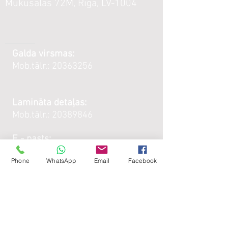
Mūkusalas 72M, Rīga, LV-1004
Galda virsmas:
Mob.tālr.:
20363256
Lamināta detaļas:
Mob.tālr.:
20389846
E - pasts:
kubeks@kubeks.lv
Phone
WhatsApp
Email
Facebook
Darba
laiks :
Galda virsmas: