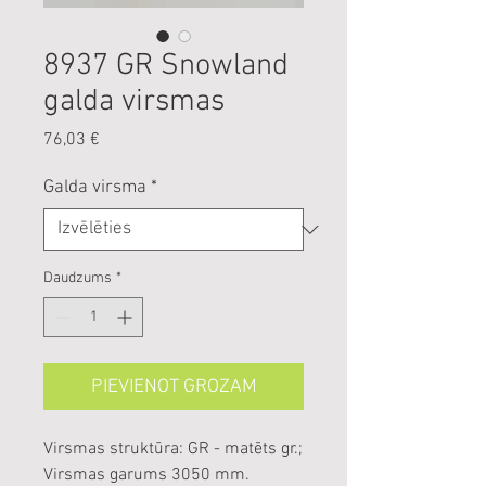
8937 GR Snowland
galda virsmas
Cena
76,03 €
Galda virsma
*
Daudzums
*
PIEVIENOT GROZAM
Virsmas struktūra: GR - matēts gr.;
Virsmas garums 3050 mm.