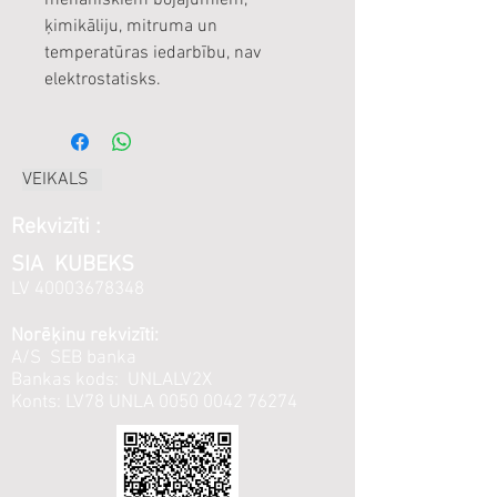
mehāniskiem bojājumiem,
ķimikāliju, mitruma un
temperatūras iedarbību, nav
elektrostatisks.
VEIKALS
Rekvizīti :
SIA KUBEKS
LV
40003678348
Norēķinu rekvizīti:
A/S SEB banka
Bankas kods: UNLALV2X
Konts: LV78 UNLA
0050 0042 76274