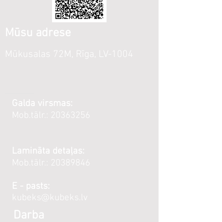
Mūsu adrese
Mūkusalas 72M, Rīga, LV-1004
Galda virsmas:
Mob.tālr.:
20363256
Lamināta detaļas:
Mob.tālr.:
20389846
E - pasts:
kubeks@kubeks.lv
Darba