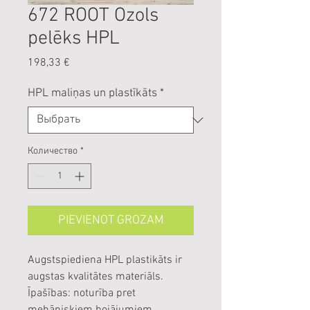
672 ROOT Ozols
pelēks HPL
Цена
198,33 €
HPL maliņas un plastīkāts
*
Количество
*
PIEVIENOT GROZAM
Augstspiediena HPL plastikāts ir
augstas kvalitātes materiāls.
Īpašības: noturība pret