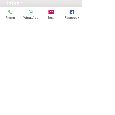
laiks :
Phone
WhatsApp
Email
Facebook
Galda virsmas:
Katru darba dienu:
8:00 -
17:00
Sestdienās - brīvdiena
Svētdienās - brīvdiena
Lamināta detaļas:
Katru darba dienu:
8:00 -
17:00
Sestdienās - brīvdiena
Svētdienās - brīvdiena
Noderīgi: