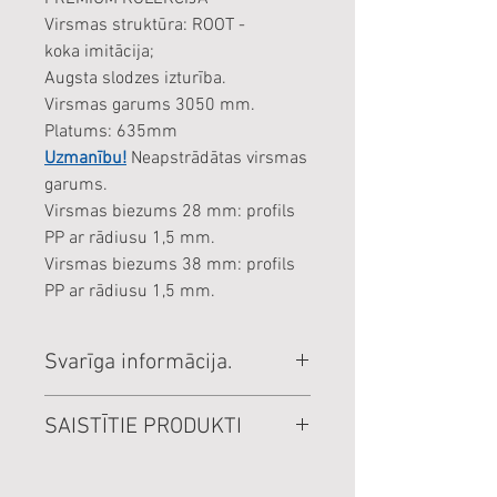
Virsmas struktūra: ROOT -
koka imitācija;
Augsta slodzes izturība.
Virsmas garums 3050 mm.
Platums: 635mm
Uzmanību!
Neapstrādātas virsmas
garums.
Virsmas biezums 28 mm: profils
PP ar rādiusu 1,5 mm.
Virsmas biezums 38 mm: profils
PP ar rādiusu 1,5 mm.
Svarīga informācija.
Cenas norādītas par veselu
SAISTĪTIE PRODUKTI
loksni.
Cenas norādītas EUR, ar PVN
nosaukums
izmērs / mērv.
cena