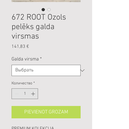
672 ROOT Ozols
pelēks galda
virsmas
Цена
141,83 €
Galda virsma
*
Количество
*
PIEVIENOT GROZAM
PREMIUM KOLEKCIJA