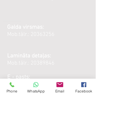
Galda virsmas:
Mob.tālr.:
20363256
Lamināta detaļas:
Mob.tālr.:
20389846
E - pasts:
kubeks@kubeks.lv
Phone
WhatsApp
Email
Facebook
Darba
laiks :
Galda virsmas:
Katru darba dienu:
8:00 -