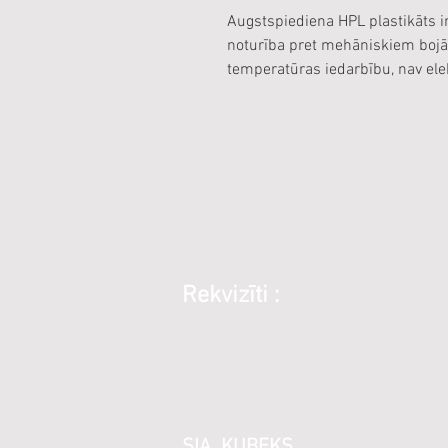
Augstspiediena HPL plastikāts ir
noturība pret mehāniskiem bojā
temperatūras iedarbību, nav ele
Rekvizīti :
SIA KUBEKS