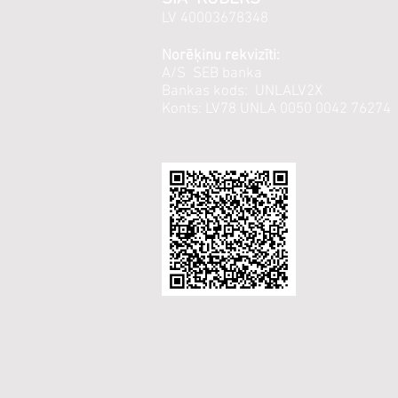
LV 40003678348
Norēķinu rekvizīti:
A/S SEB banka
Bankas kods: UNLALV2X
Konts: LV78 UNLA 0050 0042 76274