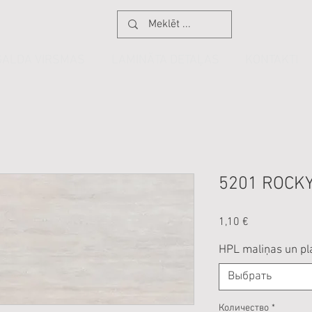
GALDA VIRSMAS
LAMINĀTA DETAĻAS
KONTAKTI
5201 ROCKY
Цена
1,10 €
HPL maliņas un pl
Выбрать
Количество
*