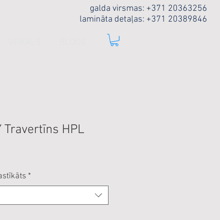
galda virsmas: +371 20363256
lamināta detaļas: +371 20389846
VEIKALS
BLOGS
 Travertīns HPL
astīkāts
*