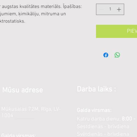
 augstas kvalitātes materiāls. Īpašības:
jumiem, ķimikāliju, mitruma un
ktrostatisks.
PIE
Darba laiks :
Mūsu adrese
Mūkusalas 72M, Rīga, LV-
Galda virsmas:
1004
Katru darba dienu:
8:00 -
Sestdienās - brīvdiena
Svētdienās - brīvdiena
Galda virsmas: