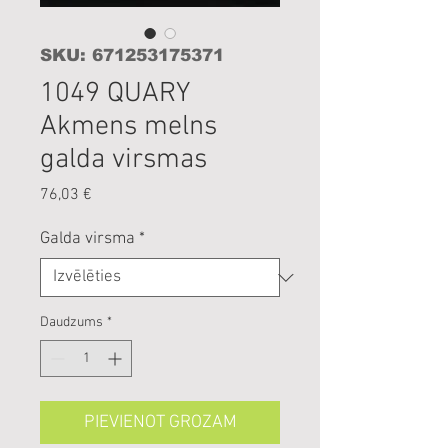
SKU: 671253175371
1049 QUARY
Akmens melns
galda virsmas
Cena
76,03 €
Galda virsma
*
Daudzums
*
PIEVIENOT GROZAM