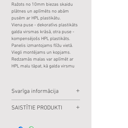
Ražots no 10mm biezas skaidu
plātnes un aplīmēts no abām
pusēm ar HPL plastikātu.
Viena puse - dekoratīvs plastikāts
galda virsmas krāsā, otra puse -
kompensējošs HPL plastikāts.
Panelis izmantojams flīžu vietā.
Viegli montējams un kopjams.
Redzamās malas var aplīmēt ar
HPL malu tāpat, kā galda virsmu
Svarīga informācija
Cenas norādītas par veselu
SAISTĪTIE PRODUKTI
loksni.
Cenas norādītas EUR, ar PVN
nosaukums
izmērs / mērv.
cena