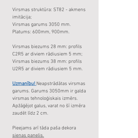
Virsmas struktūra: ST82 - akmens
imitācija;
Virsmas garums 3050 mm.
Platums: 600mm, 900mm.
Virsmas biezums 28 mm: profils
C2R5 ar diviem rādiusiem 5 mm;
Virsmas biezums 38 mm: profils
U2R5 ar diviem rādiusiem 5 mm.
Uzmanību!
Neapstrādātas virsmas
garums. Garums 3050mm ir galda
virsmas tehnoloģiskais izmērs.
Apžāģējot galus, varat no šī izmēra
zaudēt līdz 2 cm.
Pieejams arī tāda paša dekora
sienas panelis.