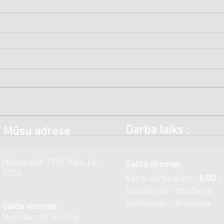
Darba laiks :
Mūsu adrese
Mūkusalas 72M, Rīga, LV-
Galda virsmas:
1004
Katru darba dienu:
8:00 -
Sestdienās - brīvdiena
Svētdienās - brīvdiena
Galda virsmas:
Mob.tālr.: 20363256