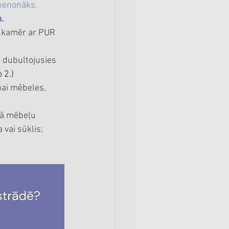
nenonāks. 
.
, kamēr ar PUR 
t dubultojusies 
o 2.)
ai mēbeles, 
gā mēbeļu 
vai sūklis; 