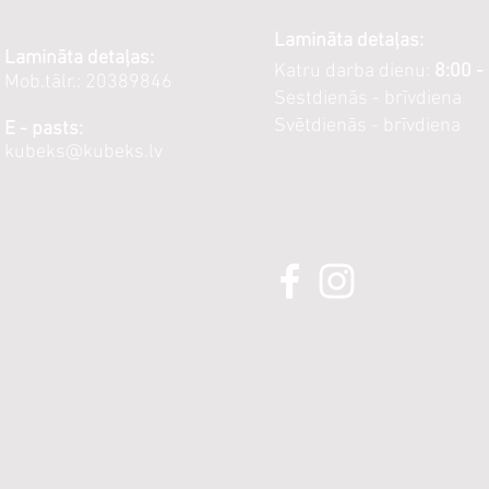
Lamināta detaļas:
Lamināta detaļas:
Katru darba dienu:
8:00 -
Mob.tālr.: 20389846
Sestdienās - brīvdiena
Svētdienās - brīvdiena
E - pasts:
kubeks@kubeks.lv