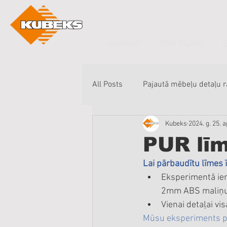
JAUNUMI
PAR MUMS
All Posts
Pajautā mēbeļu detaļu 
Kubeks
2024. g. 25. a
PUR lī
Lai pārbaudītu līmes 
Eksperimentā iem
2mm ABS maliņu
Vienai detaļai vi
Mūsu eksperiments pa