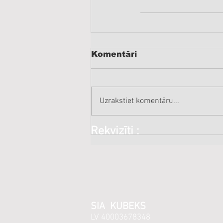
Komentāri
Uzrakstiet komentāru...
Rekvizīti :
SIA KUBEKS
LV 40003678348