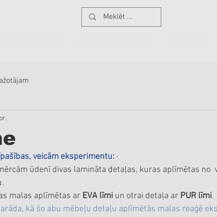
GALDA VIRSMAS
LAMINĀTA DETAĻAS
KONTAKTI
ražotājam
pr.
me
īpašības, veicām eksperimentu: 
·          
ērcām ūdenī divas lamināta detaļas, kuras aplīmētas no 
.
sas malas aplīmētas ar 
EVA līmi
 un otrai detaļa ar 
PUR līmi
.
rāda, kā šo abu mēbeļu detaļu aplīmētās malas reaģē eks