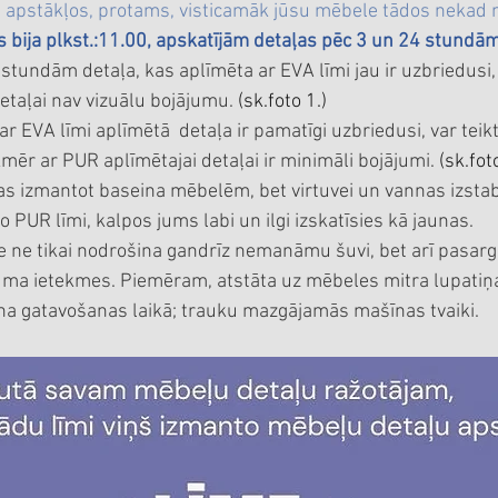
 apstākļos, protams, visticamāk jūsu mēbele tādos nekad 
bija plkst.:11.00, apskatījām detaļas pēc 3 un 24 stundām
stundām detaļa, kas aplīmēta ar EVA līmi jau ir uzbriedusi
detaļai nav vizuālu bojājumu.
 (
sk.fo
to 1.)
 EVA līmi aplīmētā  detaļa ir pamatīgi uzbriedusi, var teik
mēr ar PUR aplīmētajai detaļai ir minimāli bojājumi. 
(
sk.fo
t
s izmantot baseina mēbelēm, bet virtuvei un vannas izstab
PUR līmi, kalpos jums labi un ilgi izskatīsies kā jaunas.
me ne tikai nodrošina gandrīz nemanāmu šuvi, bet arī pasar
uma ietekmes. Piemēram, atstāta uz mēbeles mitra lupatiņa 
iena gatavošanas laikā; trauku mazgājamās mašīnas tvaiki.