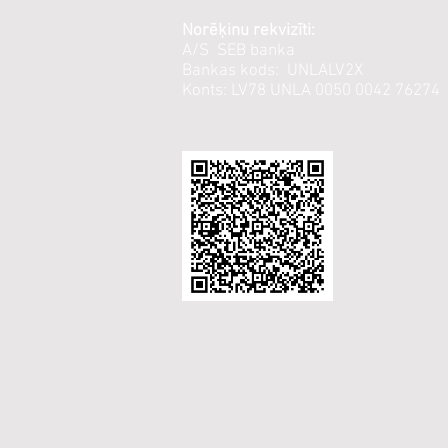
Norēķinu rekvizīti:
A/S SEB banka
Bankas kods: UNLALV2X
Konts: LV78 UNLA 0050 0042 76274