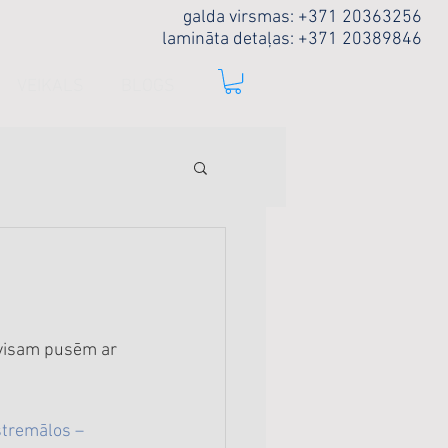
galda virsmas: +371 20363256
lamināta detaļas: +371 20389846
VEIKALS
BLOGS
 visam pusēm ar 
tremālos – 