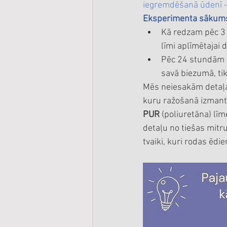
iegremdēšanā ūdenī -
Eksperimenta sākums 
Kā redzam pēc 3 
līmi aplīmētajai 
Pēc 24 stundām ar
savā biezumā, tik
Mēs neiesakām detaļa
kuru ražošanā izmanto 
PUR
 (poliuretāna) lī
detaļu no tiešas mitr
tvaiki, kuri rodas ēd