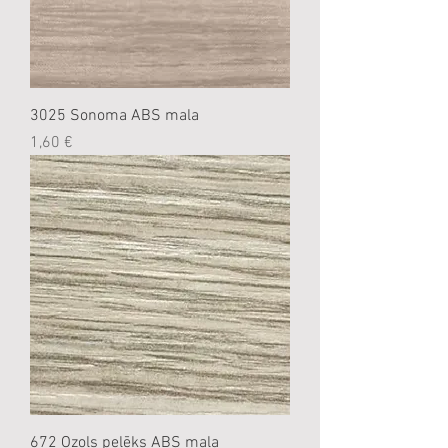
3025 Sonoma ABS mala
Cena
1,60 €
672 Ozols pelēks ABS mala