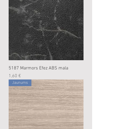
5187 Marmors Efez ABS mala
Cena
1,60 €
Jaunums