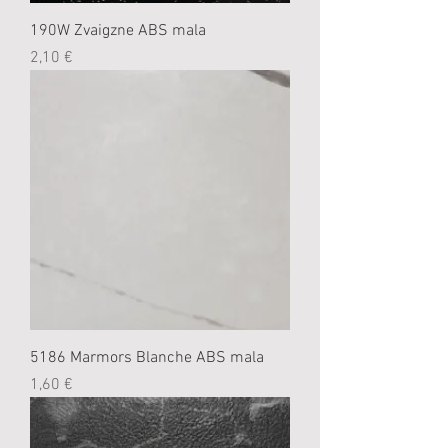
190W Zvaigzne ABS mala
Cena
2,10 €
5186 Marmors Blanche ABS mala
Cena
1,60 €