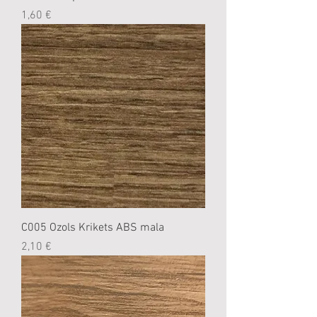
Cena
1,60 €
C005 Ozols Krikets ABS mala
Cena
2,10 €