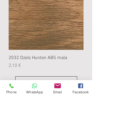
2032 Ozols Hunton ABS mala
Cena
2,10 €
Ielādēt vairāk
Phone
WhatsApp
Email
Facebook
Rekvizīti :
SIA KUBEKS
LV
40003678348