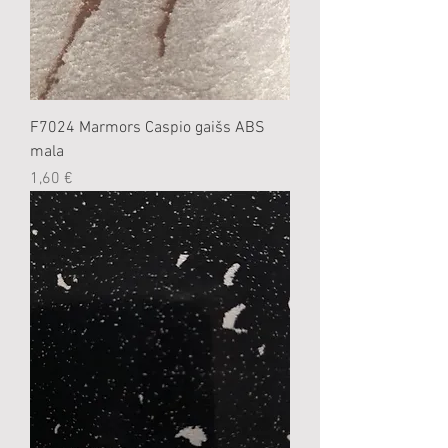
F7024 Marmors Caspio gaišs ABS
mala
Cena
1,60 €